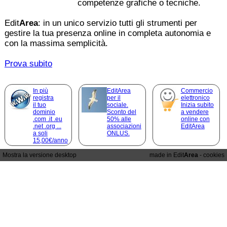
competenze grafiche o tecniche.
Edit
Area
: in un unico servizio tutti gli strumenti per
gestire la tua presenza online in completa autonomia e
con la massima semplicità.
Prova subito
In più
EditArea
Commercio
registra
per il
elettronico
il tuo
sociale.
Inizia subito
dominio
Sconto del
a vendere
.com .it .eu
50% alle
online con
.net .org ...
associazioni
EditArea
a soli
ONLUS.
15,00€/anno
Mostra la versione desktop
made in Edit
Area
-
cookies