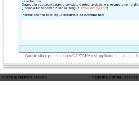
da te tradotte.
Quando le traduzioni saranno completate potrai avvisarci e ci occuperemo noi di co
(Esempio funzionamento sito multilingua:
www.editarea.com
)
Inserisci l'elenco delle lingue desiderate ed eventuali note.
Questo sito è protetto con reCAPTCHA e si applicano le politiche di
Mostra la versione desktop
made in Edit
Area
-
cookies