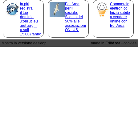
In più
EditArea
Commercio
registra
per il
elettronico
il tuo
sociale.
Inizia subito
dominio
Sconto del
a vendere
.com .it .eu
50% alle
online con
.net .org ...
associazioni
EditArea
a soli
ONLUS.
15,00€/anno
Mostra la versione desktop
made in Edit
Area
-
cookies