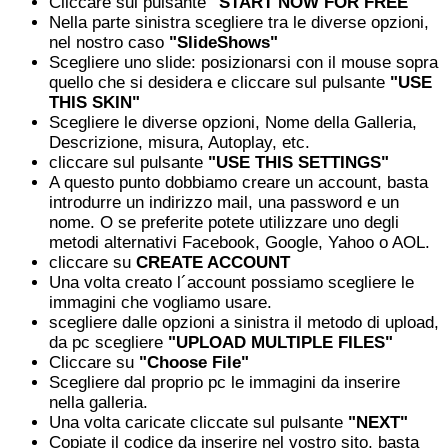
Cliccare sul pulsante
"START NOW FOR FREE"
Nella parte sinistra scegliere tra le diverse opzioni,
nel nostro caso
"SlideShows"
Scegliere uno slide: posizionarsi con il mouse sopra
quello che si desidera e cliccare sul pulsante
"USE
THIS SKIN"
Scegliere le diverse opzioni, Nome della Galleria,
Descrizione, misura, Autoplay, etc.
cliccare sul pulsante
"USE THIS SETTINGS"
A questo punto dobbiamo creare un account, basta
introdurre un indirizzo mail, una password e un
nome. O se preferite potete utilizzare uno degli
metodi alternativi Facebook, Google, Yahoo o AOL.
cliccare su
CREATE ACCOUNT
Una volta creato l´account possiamo scegliere le
immagini che vogliamo usare.
scegliere dalle opzioni a sinistra il metodo di upload,
da pc scegliere
"UPLOAD MULTIPLE FILES"
Cliccare su
"Choose File"
Scegliere dal proprio pc le immagini da inserire
nella galleria.
Una volta caricate cliccate sul pulsante
"NEXT"
Copiate il codice da inserire nel vostro sito, basta