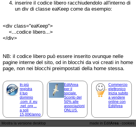
inserire il codice libero racchiudendolo all'interno di
un div di classe eaKeep come da esempio:
<div class="eaKeep">
<...codice libero...>
</div>
NB: il codice libero può essere inserito ovunque nelle
pagine interne del sito, od in blocchi da voi creati in home
page, non nei blocchi preimpostati della home stessa.
In più
EditArea
Commercio
registra
per il
elettronico
il tuo
sociale.
Inizia subito
dominio
Sconto del
a vendere
.com .it .eu
50% alle
online con
.net .org ...
associazioni
EditArea
a soli
ONLUS.
15,00€/anno
Mostra la versione desktop
made in Edit
Area
-
cookies