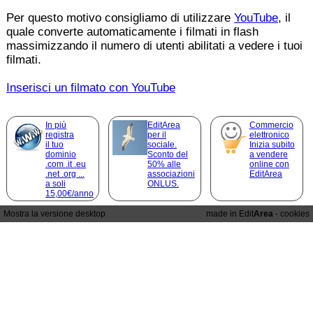
Per questo motivo consigliamo di utilizzare
YouTube
, il
quale converte automaticamente i filmati in flash
massimizzando il numero di utenti abilitati a vedere i tuoi
filmati.
Inserisci un filmato con YouTube
In più
EditArea
Commercio
registra
per il
elettronico
il tuo
sociale.
Inizia subito
dominio
Sconto del
a vendere
.com .it .eu
50% alle
online con
.net .org ...
associazioni
EditArea
a soli
ONLUS.
15,00€/anno
Mostra la versione desktop
made in Edit
Area
-
cookies