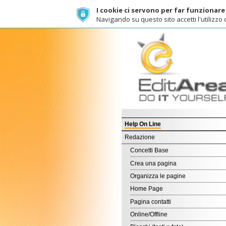
I cookie ci servono per far funzionare al meg
Navigando su questo sito accetti l'utilizzo dei cook
C
Help On Line
Redazione
Concetti Base
Crea una pagina
Organizza le pagine
Home Page
Pagina contatti
Online/Offline
Blocchi (testi e foto)
Immagini