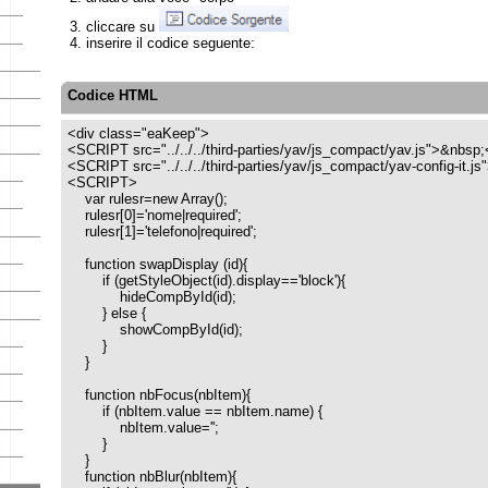
Codice HTML
<div class="eaKeep">
<SCRIPT src="../../../third-parties/yav/js_compact/yav.js">&nbsp;</SCRIPT>
<SCRIPT src="../../../third-parties/yav/js_compact/yav-config-it.js">&nbsp;</SC
<SCRIPT>
var rulesr=new Array();
rulesr[0]='nome|required';
rulesr[1]='telefono|required';
function swapDisplay (id){
if (getStyleObject(id).display=='block'){
hideCompById(id);
} else {
showCompById(id);
}
}
function nbFocus(nbItem){
if (nbItem.value == nbItem.name) {
nbItem.value='';
}
}
function nbBlur(nbItem){
if (nbItem.value == '' ) {
nbItem.value=nbItem.name;
}
}
function nbSubmit(){
if (document.callForm.nome.value == document.callForm.nome.name ) {