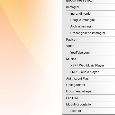
Ingrandimento
Ritaglio immagini
Archivi immagini
Creare galleria immagini
Favicon
Video
YouTube.com
Musica
XSPF Web Music Player
FMP3 - audio player
Animazioni Flash
Collegamenti
Documenti allegati
File DWF
Moduli di contatto
Esempi
Servizio Richiamami
Richiedi Informazioni
Modulo prenotazione
Problemi