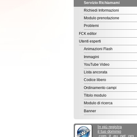
FCK editor
Utenti esperti
Animazioni Flash
Immagini
YouTube Video
Lista ancorata
Codice libero
Ordinamento campi
Titolo modulo
Modulo di ricerca
Banner
In più registra
il tuo dominio
.com .it .eu .net .org ...
a soli 15,00€/anno
EditArea
per il sociale.
Sconto del 50% alle
associazioni ONLUS.
Commercio elettronico
Inizia subito a vendere