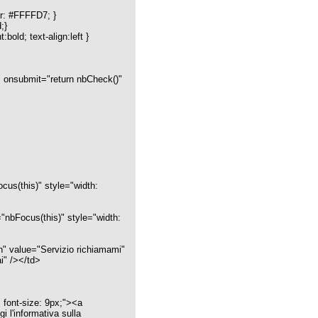
"width:
tyle="width:
richiamami"
;"><a
sulla
rtical-align:
r />
merciale"
 miei dati