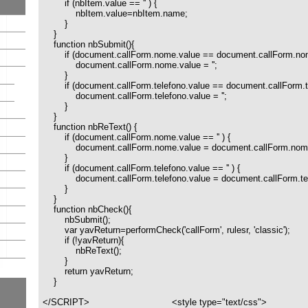
document.callForm.nome.value = '';
}
if (document.callForm.telefono.value == document.callForm.telefono.name ) 
document.callForm.telefono.value = '';
}
}
function nbReText() {
if (document.callForm.nome.value == '' ) {
document.callForm.nome.value = document.callForm.nome.name;
}
if (document.callForm.telefono.value == '' ) {
document.callForm.telefono.value = document.callForm.telefono.name;
}
}
function nbCheck(){
nbSubmit();
var yavReturn=performCheck('callForm', rulesr, 'classic');
if (!yavReturn){
nbReText();
}
return yavReturn;
}
</SCRIPT> <style type="text/css">
<!--
.inputError { border:#FF8000 1px solid; background-color: #FFFFD7; }
.recallTable { margin-top:10px; border:#999999 1px solid;}
.recallTable th { background-color:#DDDDDD; font-weight:bold; text-align:
.recallTable ol { padding-left:15px }
-->
</style>
<form name="callForm" action="../../../iw/core/main/sendForm.jsp" onsubmit="ret
style="margin: 0pt;" class="fckForm">