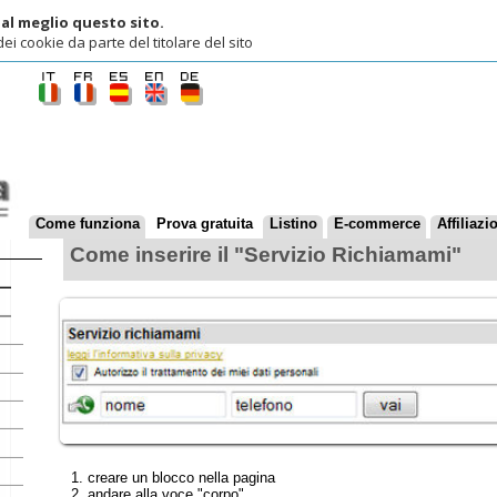
lio questo sito.
ie da parte del titolare del sito
ome funziona
Prova gratuita
Listino
E-commerce
Affiliazioni
Contatti
Come inserire il "Servizio Richiamami"
creare un blocco nella pagina
andare alla voce "corpo"
cliccare su
inserire il codice seguente: