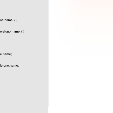
{
left }
urn nbCheck()"