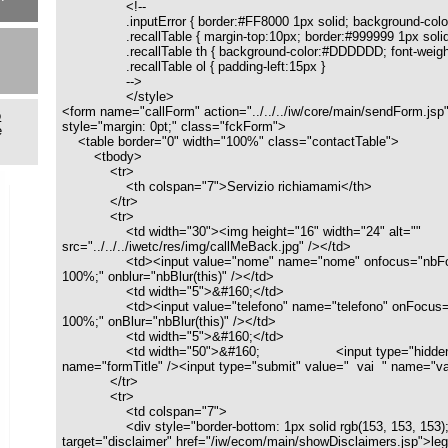
<table border="0" width="100%" class="contactTable">
<tbody>
<tr>
<th colspan="7">Servizio richiamami</th>
</tr>
<tr>
<td width="30"><img height="16" width="24" alt=""
src="../../../iwetc/res/img/callMeBack.jpg" /></td>
<td><input value="nome" name="nome" onfocus="nbFocus(this)" style=
100%;" onblur="nbBlur(this)" /></td>
<td width="5">&#160;</td>
<td><input value="telefono" name="telefono" onFocus="nbFocus(this)" s
100%;" onBlur="nbBlur(this)" /></td>
<td width="5">&#160;</td>
<td width="50">&#160; <input type="hidden" value="Servizio 
name="formTitle" /><input type="submit" value=" vai " name="vai" /></td>
</tr>
<tr>
<td colspan="7">
<div style="border-bottom: 1px solid rgb(153, 153, 153); font-size: 9px
target="disclaimer" href="/iw/ecom/main/showDisclaimers.jsp">leggi l'informativa 
privacy</a> <br />
<input type="checkbox" name="AutorizzazioneTrattamentoDati" style="ve
middle;" value="1" checked="" /> Autorizzo il trattamento dei miei dati personali<b
<input type="checkbox" name="AutorizzazioneTrattamentoDatiUsoCom
style="vertical-align: middle;" value="1" checked="" /> Autorizzo il trattamento dei
personali per l’invio di informazioni commerciali</div>
</td>
</tr>
</tbody>
</table>
</form>
</div>