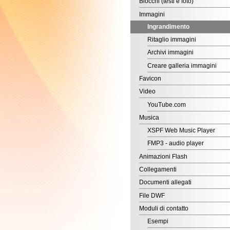
Ingrandimento
Ritaglio immagini
Archivi immagini
Creare galleria immagini
Favicon
Video
YouTube.com
Musica
XSPF Web Music Player
FMP3 - audio player
Animazioni Flash
Collegamenti
Documenti allegati
File DWF
Moduli di contatto
Esempi
Servizio Richiamami
Richiedi Informazioni
Modulo prenotazione
Problemi