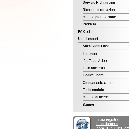
FCK editor
Utenti esperti
Animazioni Flash
Immagini
YouTube Video
Lista ancorata
Codice libero
Ordinamento campi
Titolo modulo
Modulo di ricerca
Banner
In più registra
il tuo dominio
.com .it .eu .net .org ...
a soli 15,00€/anno
EditArea
per il sociale.
Sconto del 50% alle
associazioni ONLUS.
Commercio elettronico
Inizia subito a vendere