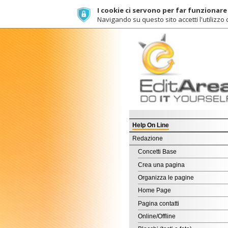
I cookie ci servono per far funzionare al meg
Navigando su questo sito accetti l'utilizzo dei cook
C
Help On Line
Redazione
Concetti Base
Crea una pagina
Organizza le pagine
Home Page
Pagina contatti
Online/Offline
Blocchi (testi e foto)
Immagini