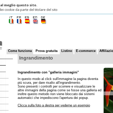
lio questo sito.
ie da parte del titolare del sito
ome funziona
Prova gratuita
Listino
E-commerce
Affiliazioni
Contatti
Ingrandimento
Ingrandimento con "galleria immagini"
In questo modo al click sull'immagine la pagina diventa
più scura, per dare risalto all'ingrandimento.
Sono presenti i controlli per scorrere e visualizzare le
altre immagini della pagina come se fosse una galleria ed
inoltre questo metodo non viene bloccato dai sistemi
automatici che impediscono l'apertura dei popup.
Clicca sulla foto a destra per vederne un esempio