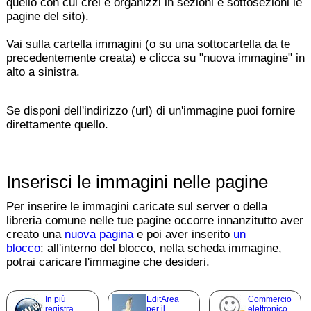
quello con cui crei e organizzi in sezioni e sottosezioni le
pagine del sito).
Vai sulla cartella immagini (o su una sottocartella da te
precedentemente creata) e clicca su "nuova immagine" in
alto a sinistra.
Se disponi dell'indirizzo (url) di un'immagine puoi fornire
direttamente quello.
Inserisci le immagini nelle pagine
Per inserire le immagini caricate sul server o della
libreria comune nelle tue pagine occorre innanzitutto aver
creato una
nuova pagina
e poi aver inserito
un
blocco
: all'interno del blocco, nella scheda immagine,
potrai caricare l'immagine che desideri.
In più
EditArea
Commercio
registra
per il
elettronico