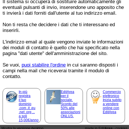
Il sistema si occuperà di sostituire automaticamente gli
eventuali pulsanti di invio, inserendone uno apposito che
ti invierà i dati forniti dall'utente al tuo indirizzo email.
Non ti resta che decidere i dati che ti interessano ed
inserirli.
L'indirizzo email al quale vengono inviate le informazioni
dei moduli di contatto è quello che hai specificato nella
pagina "dati utente" dell'amministrazione del sito.
Se vuoi,
puoi stabilire l'ordine
in cui saranno disposti i
campi nella mail che riceverai tramite il modulo di
contatto.
In più
EditArea
Commercio
registra
per il
elettronico
il tuo
sociale.
Inizia subito
dominio
Sconto del
a vendere
.com .it .eu
50% alle
online con
.net .org ...
associazioni
EditArea
a soli
ONLUS.
15,00€/anno
Mostra la versione desktop
made in Edit
Area
-
cookies