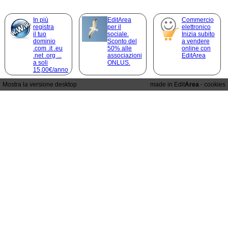
In più
EditArea
Commercio
registra
per il
elettronico
il tuo
sociale.
Inizia subito
dominio
Sconto del
a vendere
.com .it .eu
50% alle
online con
.net .org ...
associazioni
EditArea
a soli
ONLUS.
15,00€/anno
Mostra la versione desktop
made in Edit
Area
-
cookies