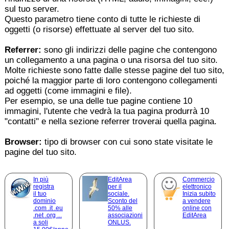
sul tuo server.
Questo parametro tiene conto di tutte le richieste di
oggetti (o risorse) effettuate al server del tuo sito.
Referrer:
sono gli indirizzi delle pagine che contengono
un collegamento a una pagina o una risorsa del tuo sito.
Molte richieste sono fatte dalle stesse pagine del tuo sito,
poiché la maggior parte di loro contengono collegamenti
ad oggetti (come immagini e file).
Per esempio, se una delle tue pagine contiene 10
immagini, l'utente che vedrà la tua pagina produrrà 10
"contatti" e nella sezione referrer troverai quella pagina.
Browser:
tipo di browser con cui sono state visitate le
pagine del tuo sito.
In più
EditArea
Commercio
registra
per il
elettronico
il tuo
sociale.
Inizia subito
dominio
Sconto del
a vendere
.com .it .eu
50% alle
online con
.net .org ...
associazioni
EditArea
a soli
ONLUS.