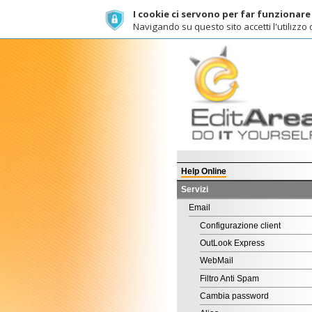
I cookie ci servono per far funzionare al meg
Navigando su questo sito accetti l'utilizzo dei cook
C
Help Online
Servizi
Email
Configurazione client
OutLook Express
WebMail
Filtro Anti Spam
Cambia password
Alias
Blackberry