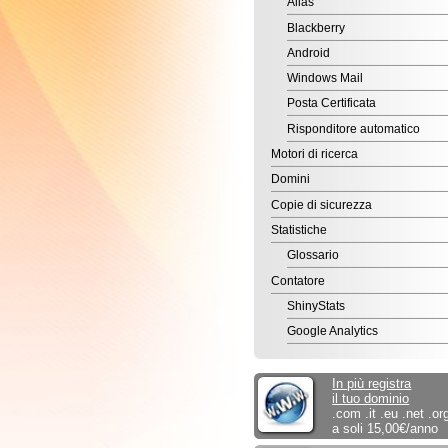
Android
Windows Mail
Posta Certificata
Risponditore automatico
Motori di ricerca
Domini
Copie di sicurezza
Statistiche
Glossario
Contatore
ShinyStats
Google Analytics
In più registra
il tuo dominio
.com .it .eu .net .org ...
a soli 15,00€/anno
EditArea
per il sociale.
Sconto del 50% alle
associazioni ONLUS.
Commercio elettronico